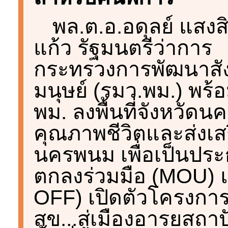
พล.ต.อ.อดุลย์ แสงส
แก้ว รัฐมนตรีว่าการ
กระทรวงการพัฒนาสั
มนุษย์ (รมว.พม.) พร
พม. ลงพื้นที่จังหวัด
คุณภาพชีวิตและส่งเสริ
นครพนม เพื่อเป็นประ
ตกลงร่วมมือ (MOU) 
OFF) เปิดตัวโครงก
สุข...สู่เมืองอารยสถาป