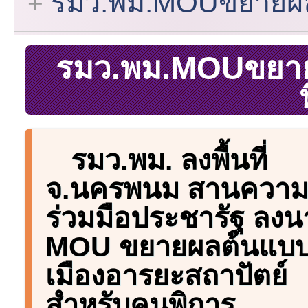
รมว.พม.MOUขยายผล
รมว.พม.MOUขยาย
รมว.พม. ลงพื้นที่
จ.นครพนม สานควา
ร่วมมือประชารัฐ ลง
MOU ขยายผลต้นแบ
เมืองอารยะสถาปัตย์
สำหรับคนพิการ