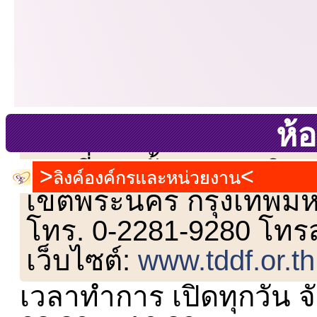
ห้อ
เลขที่ 23 ชั้น 2 ถนนวิ
ลิงค์องค์กรและหน่วยงาน
เขตพระนคร กรุงเทพม
โทร. 0-2281-9280 โทร
เว็บไซต์:
www.tddf.or.th
เวลาทำการ เปิดทุกวัน จั