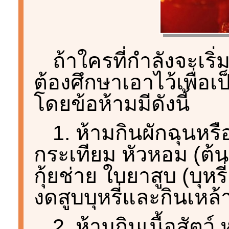
ถ้าใครที่กำลังจะเริ
ต้องศึกษาเอาไว้เพื่อ
โดยข้อห้ามมีดังนี้
1. ห้ามกินผักฉุนหรือ
กระเทียม หัวหอม (ต้
กุ้ยช่าย ใบยาสูบ (บุห
งดสูบบุหรี่และกินเหล้า
2. ห้ามกินเนื้อสัตว