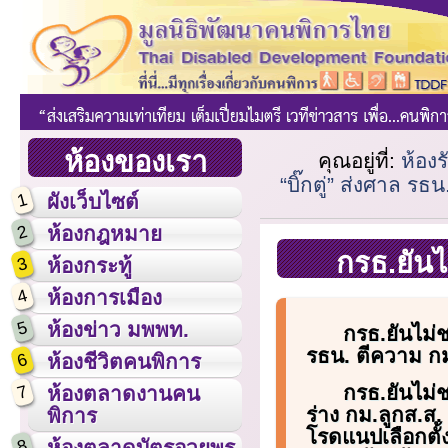
ห้องของเรา
คุณอยู่ที่:
ห้อง
“บิ๊กตู่” ส่งศาล ร
1
ผังเว็บไซต์
2
ห้องกฎหมาย
กรธ.ยันไ
3
ห้องกระทู้
4
ห้องการเมือง
5
ห้องข่าว มพพท.
กรธ.ยันไม่ชง
รธน. ตีความ กม
6
ห้องชีวิตคนพิการ
กรธ.ยันไม่ช
7
ห้องตลาดงานคน
ร่าง กม.ลูกส.ส.
พิการ
โรดแนปเลือกตั
8
ห้องตลาดบัตรอวยพร