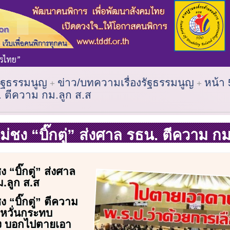
รัฐธรรมนูญ
ข่าว/บทความเรื่องรัฐธรรมนูญ
หน้า 
ธน. ตีความ กม.ลูก ส.ส
ม่ชง “บิ๊กตู่” ส่งศาล รธน. ตีความ กม
 “บิ๊กตู่” ส่งศาล
.ลูก ส.ส
ง “บิ๊กตู่” ตีความ
 หวั่นกระทบ
้ง บอกไปตายเอา