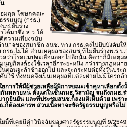
ัน
ัฐอมฤต โฆษกคณะ
ธรรมนูญ (กรธ.)
สนช.ยื่นร่าง
รได้มาซึ่ง ส.ว.ให้
ตีความเพียงฉบับ
็นอำนาจของสมาชิก สนช. ทาง กรธ.คงไปบีบบังคับใ
 กรธ.ไม่ได้ ส่วนเหตุผลของสนช.ที่ไม่ยื่นร่างพ.ร.ป.
งวลว่าโรดแมปจะเลื่อนออกไปอีกนั้น คิดว่าก็มีเหตุผล 
มนูญก็คงต้องใช้เวลาอีกระยะหนึ่ง กว่าร่างกฎหมา
ขั้นตอนจะล้าช้าออกไป และจะกระทบต่อทั้งวันประกา
บใช้ ทั้งหมดจึงเป็นเหตุผลที่แต่ละฝ่ายไม่มีใครกล้าเ
ยการให้มีผู้ช่วยเหลือผู้พิการขณะเข้าคูหาเลือกตั้งนั้น 
ยกันหลายหน ตั้งแต่ในชั้นกมธ.วิสามัญ จนถึงกมธ.ร่
งมากยืนยัน และที่ประชุมสนช.ก็ลงมติเห็นด้วย เพราะ
.ก็ต้องเคารพ ส่วนเนื้อหาจะขัดรัฐธรรมนูญหรือไม
ใยนี้ที่เคยมีคำวินิจฉัยของศาลรัฐธรรมนูญที่ 9/2549