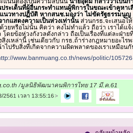
คะแนนต้องเป็นความลับนั้น
นายอุดม กล่าวว่าเป็นกา
นประเด็นที่ผู้อื่นกระทำแทนผู้พิการในขณะเข้าคูหาเลื
ือแนวทางปฏิบัติ หากสนช.มองว่า ไม่ขัดรัฐธรรมนูญ
จากแสดงความเป็นห่วงเท่านั้น
ส่วนกรธ.จะเสนอให้น
วยหรือไม่นั้น คิดว่า คงไม่ทำแล้ว ถือว่า เราได้แจ้
ยข้อห่วงกังวลดังกล่าว ถือเป็นเรื่องที่แต่ละฝ่ายที่
สิ่งเหล่านี้ เช่นเดียวกับ กรธ.ถ้าร่างกฎหมายอะไร
น้าไปรับสิ่งที่เกิดจากความผิดพลาดของเราเหมือนกั
http://www.banmuang.co.th/news/politic/105726
o.th /มูลนิธิพัฒนาคนพิการไทย 17 มี.ค.61
03/2561 เวลา 13:55:16
กลับหน้าหลัก