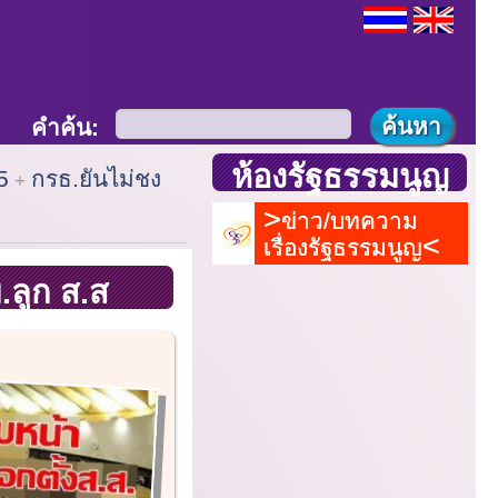
คำค้น:
ห้องรัฐธรรมนูญ
5
กรธ.ยันไม่ชง
ข่าว/บทความ
เรื่องรัฐธรรมนูญ
.ลูก ส.ส