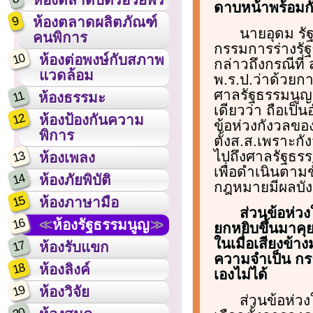
ดาบหน้าพร้อมก
9
ห้องตลาดผลิตภัณฑ์
นายอุดม ร
คนพิการ
กรรมการร่างรัฐ
10
ห้องต่อพงษ์กับสภาพ
กล่าวถึงกรณีที่ 
แวดล้อม
พ.ร.ป.ว่าด้วยกา
ศาลรัฐธรรมนูญ
11
ห้องธรรมะ
เดียวว่า ถือเป
12
ห้องป้องกันความ
ข้อห่วงกังวลของ
พิการ
ตั้งส.ส.เพราะกั
ไปถึงศาลรัฐธรร
13
ห้องเพลง
เพื่อดำเนินตาม
14
ห้องภัยพิบัติ
กฎหมายมีผลบังคั
15
ห้องภาษามือ
ส่วนข้อห่วงใ
16
ห้องรัฐธรรมนูญ
ยกหยิบขึ้นมาคุ
ในเมื่อเสียงข้า
17
ห้องรับแขก
ความจำเป็น กรธ
18
ห้องลิงค์
เองไม่ได้
19
ห้องวิจัย
ส่วนข้อห่วง