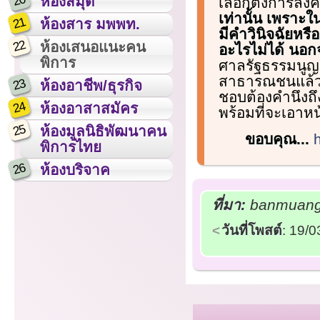
20
ห้องสมุด
เลือกตั้งการลง
เท่านั้น เพราะใ
21
ห้องสาร มพพท.
มีคำวินิจฉัยหร
22
ห้องเสนอแนะคน
อะไรไม่ได้ นอก
พิการ
ศาลรัฐธรรมนูญด้
สาธารณชนแล้ว โด
23
ห้องอาชีพ/ธุรกิจ
ชอบต้องคำนึงถึง
24
ห้องอาสาสมัคร
พร้อมที่จะเอาห
25
ห้องมูลนิธิพัฒนาคน
ขอบคุณ...
พิการไทย
26
ห้องบริจาค
ที่มา:
banmuang.c
วันที่โพสต์
: 19/