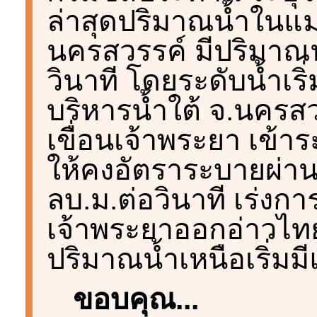
ล่าสุดปริมาณน้ำในแม่
นครสวรรค์ มีปริมาณน้
วินาที โดยระดับน้ำเริ
บริหารน้ำใต้ จ.นครสวรร
เขื่อนเจ้าพระยา เข้าร
ให้คงอัตราระบายผ่าน
ลบ.ม.ต่อวินาที เร่ง
เจ้าพระยาออกอ่าวไท
ปริมาณน้ำเหนือเริ่ม
ขอบคุณ...