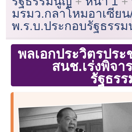
รัฐธรรมนูญ
หน้า 1
มรมว.กลาโหมอาเซียน/
พ.ร.บ.ประกอบรัฐธรรม
พลเอกประวิตรประช
สนช.เร่งพิจ
รัฐธรร