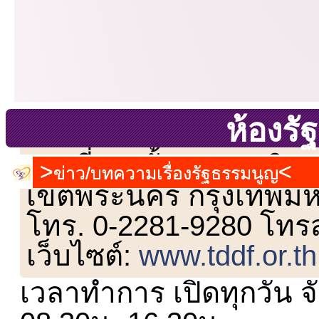
ห้องร
เลขที่ 23 ชั้น 2 ถนนวิ
ข่าว/บทความเรื่องรัฐธรรมนูญ
เขตพระนคร กรุงเทพม
โทร. 0-2281-9280 โทร
เว็บไซต์:
www.tddf.or.th
เวลาทำการ เปิดทุกวัน จั