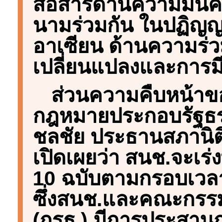
สื่อสารด้านความมั่
นามร่วมกัน ในปฏิญ
อาเซียน ด้านความร่วม
เปลี่ยนแปลงและการมี
ส่วนความคืบหน้าข
กฎหมายประกอบรัฐธร
ชลชัย ประธานสภานิติ
เปิดเผยว่า สนช.จะเร่
10 ฉบับตามกรอบเวลา
ซึ่งสนช.และคณะกรรม
(กรธ.) มีการประสาน