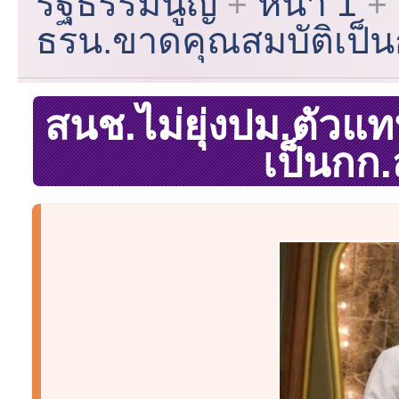
รัฐธรรมนูญ
หน้า 1
ธรน.ขาดคุณสมบัติเป็
สนช.ไม่ยุ่งปม.ตัว
เป็นกก