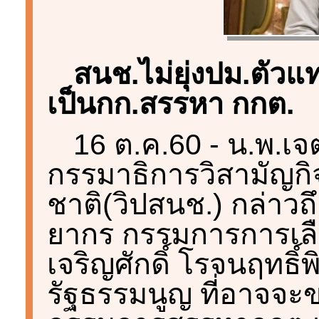
สนช.ไม่ยุ่งปม.ตัว
เป็นกก.สรรหา กกต.
16 ต.ค.60 - น.พ.เ
กรรมาธิการวิสามัญกิ
ชาติ(วิปสนช.) กล่าวถึ
ยากร กรรมการการเลือ
เจริญศักดิ์ โรจนฤทธิ
รัฐธรรมนูญ ที่อาจจะ