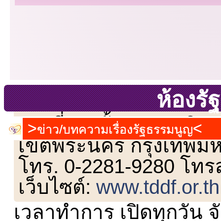
ห้องร
เลขที่ 23 ชั้น 2 ถนนวิ
ข่าว/บทความเรื่องรัฐธรรมนูญ
เขตพระนคร กรุงเทพม
โทร. 0-2281-9280 โทร
เว็บไซต์:
www.tddf.or.th
เวลาทำการ เปิดทุกวัน จั