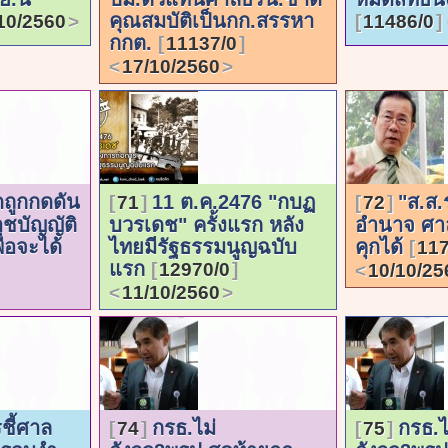
คุณสมบัติเป็นกก.สรรหา
10/2560
11486/0
กกต.
11137/0
17/10/2560
ดถูกกดดัน
11 ต.ค.2476 "กบฏ
"ส.ส.
71
72
าชบัญญัติ
บวรเดช" ครั้งแรก หลัง
อำนาจ ศาล
่อจะได้
ไทยมีรัฐธรรมนูญฉบับ
คุกได้
117
แรก
12970/0
10/10/25
11/10/2560
ชี้ศาล
กรธ.ไม่
กรธ.ไ
74
75