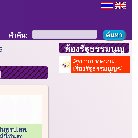
คำค้น:
ห้องรัฐธรรมนูญ
5
ข่าว/บทความ
เรื่องรัฐธรรมนูญ
ยันพรป.สส.
์นี้ทันส่ง