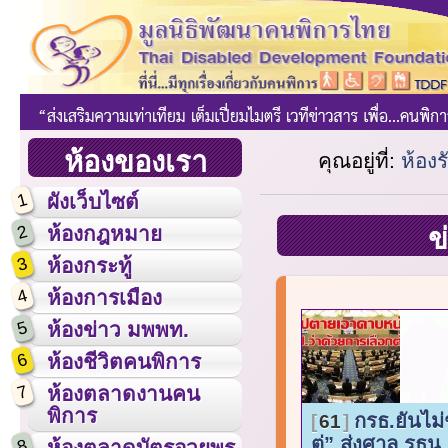
ห้องของเรา
คุณอยู่ที่:
ห้อง
1
ผังเว็บไซต์
2
ห้องกฎหมาย
ข
3
ห้องกระทู้
4
ห้องการเมือง
5
ห้องข่าว มพพท.
6
ห้องชีวิตคนพิการ
7
ห้องตลาดงานคน
พิการ
กรธ.ยันไม่
61
ตู่” ส่งศาล รธน
8
ห้องตลาดบัตรอวยพร