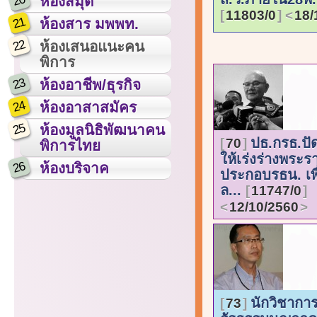
20
ห้องสมุด
11803/0
18/
21
ห้องสาร มพพท.
22
ห้องเสนอแนะคน
พิการ
23
ห้องอาชีพ/ธุรกิจ
24
ห้องอาสาสมัคร
25
ห้องมูลนิธิพัฒนาคน
ปธ.กรธ.ปั
70
พิการไทย
ให้เร่งร่างพระร
26
ห้องบริจาค
ประกอบรธน. เพื
ล...
11747/0
12/10/2560
นักวิชาการ
73