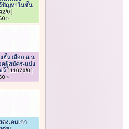
ร้ปัญหาในชั้น
42/0
60
งฮั้ว เลือก ส.ว.
ดผู้สมัคร-แบ่ง
ขว้
11070/0
60
าฯสตง.คนเก่า
งต่อ!