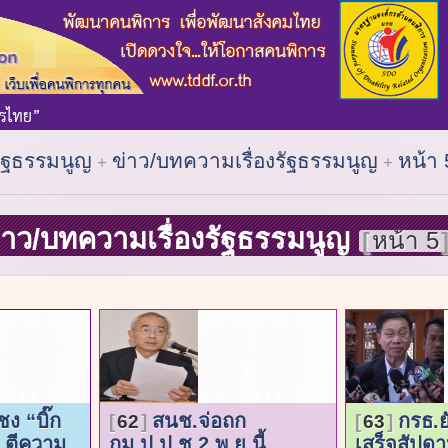
รัฐธรรมนูญ
ข่าว/บทความเรื่องรัฐธรรมนูญ
หน้า 
่าว/บทความเรื่องรัฐธรรมนูญ
หน้า 5
ชง “บิ๊ก
สนช.จ่อถก
กรธ.
62
63
. ตีความ
กม.ป.ป.ช.2 พ.ย.นี้
เสร็จสัปดาห