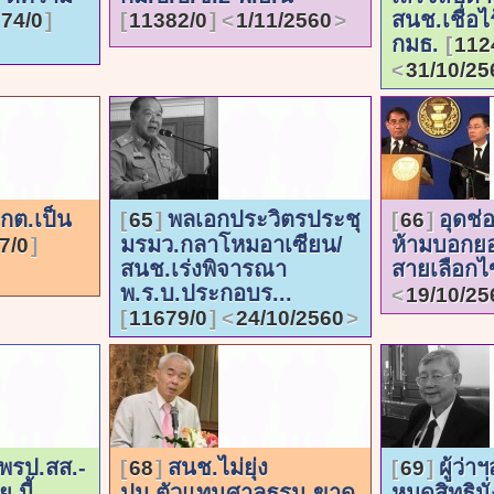
สนช.เชื่อไ
74/0
11382/0
1/11/2560
กมธ.
112
31/10/25
กกต.เป็น
พลเอกประวิตรประชุ
อุดช่อ
65
66
มรมว.กลาโหมอาเซียน/
ห้ามบอกยอ
7/0
สนช.เร่งพิจารณา
สายเลือกไ
พ.ร.บ.ประกอบร...
19/10/25
11679/0
24/10/2560
 พรป.สส.-
สนช.ไม่ยุ่ง
ผู้ว่
68
69
.นี้
ปม.ตัวแทนศาลธรน.ขาด
หมดสิทธินั่