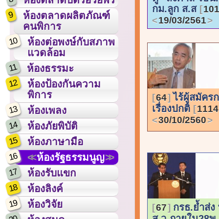
กม.ลูก ส.ส
101
9
ห้องตลาดผลิตภัณฑ์
19/03/2561
คนพิการ
10
ห้องต่อพงษ์กับสภาพ
แวดล้อม
11
ห้องธรรมะ
12
ห้องป้องกันความ
พิการ
ไร้ผู้สมัคร
64
เรื่องปกติ
1114
13
ห้องเพลง
30/10/2560
14
ห้องภัยพิบัติ
15
ห้องภาษามือ
16
ห้องรัฐธรรมนูญ
17
ห้องรับแขก
18
ห้องลิงค์
19
ห้องวิจัย
กรธ.ย้ำส่ง
67
ส.ว.ภายใน28พ.ย