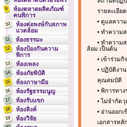
สถานที่ปฏิ
9
ห้องตลาดผลิตภัณฑ์
รายละเอียด
คนพิการ
• ดูแลควา
10
ห้องต่อพงษ์กับสภาพ
แวดล้อม
• ทำความส
11
ห้องธรรมะ
• ทำความส
12
ส้อม เป็นต้น
ห้องป้องกันความ
พิการ
• เข้าร่วม
13
ห้องเพลง
• ปฏิบัติงาน
14
ห้องภัยพิบัติ
คุณสมบัติ
15
ห้องภาษามือ
• พิการทาง
16
ห้องรัฐธรรมนูญ
17
ห้องรับแขก
• ไม่จำกัดว
18
ห้องลิงค์
• อ่านออกเข
19
ห้องวิจัย
เอกสารหลัก