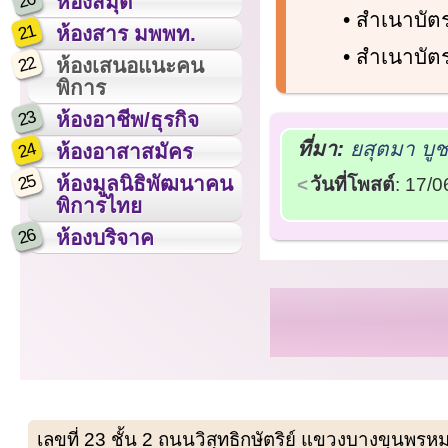
20
ห้องสมุด
• สำเนาบั
21
ห้องสาร มพพท.
• สำเนาบัต
22
ห้องเสนอแนะคน
พิการ
23
ห้องอาชีพ/ธุรกิจ
ที่มา:
ยสุตมา บู
24
ห้องอาสาสมัคร
25
ห้องมูลนิธิพัฒนาคน
วันที่โพสต์
: 17/
พิการไทย
26
ห้องบริจาค
เลขที่ 23 ชั้น 2 ถนนวิสุทธิกษัตริย์ แขวงบางขุน