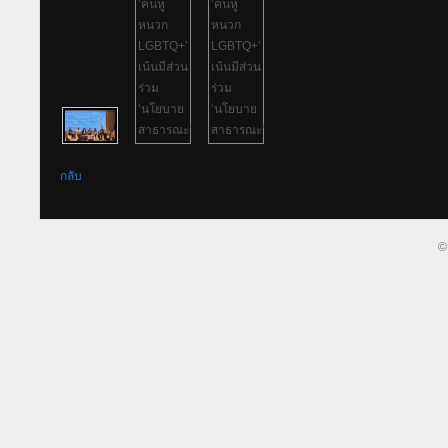
กลับ
©