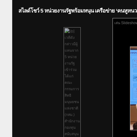
สไลด์โชว์ 5 หน่วยงานรัฐพร้อมหนุน เครือข่าย ‘คนหูห
เล่น Slidesho