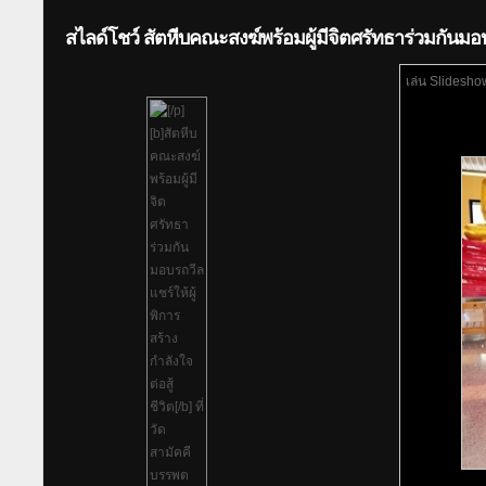
สไลด์โชว์ สัตหีบคณะสงฆ์พร้อมผู้มีจิตศรัทธาร่วมกันมอบร
เล่น Slidesho