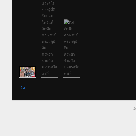
กลับ
©