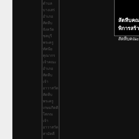
สัตหีบคณะ
พิการสร้า
สัตหีบคณะส