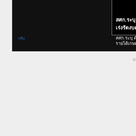
สศก.ระบุ
เร่งรัดง
สศก.ระบุ 
กลับ
รายได้เกษ
©