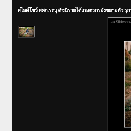
สไลด์โชว์ สศก.ระบุ ดัชนีรายได้เกษตรกรยังขยายตัว รุ
เล่น Slidesho