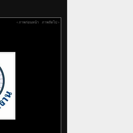
‹ ภาพก่อนหน้า
ภาพถัดไป ›