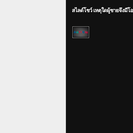
สไลด์โชว์ เหตุใดผู้ชายจึงมีโ