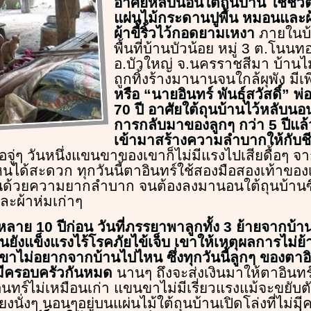
อาศัยหลับนอนใต้ถุนบ้าน ใช้ชีวิต
แผ่นไม้กระดานปูพื้น หมอนและผ้
ผ้าขี้ริ้วไว้กอดยามเหงา
ภายในบ้
พื้นที่บ้านบัวน้อย หมู่ 3 ต.โนน
อ.บัวใหญ่ จ.นครราชสีมา บ้านไ
ถูกทิ้งร้างมานานจนใกล้ผุพัง มีเ
หรือ “นายอินทร์ พันธุ์สวัสดิ์” พ
70 ปี อาศัยใต้ถุนบ้านไว้หลับนอน
การกลับมาของลูกๆ กว่า 5 ปีแล
เข้ามาสร้างความลำบากให้กับช
่อจู่ๆ วันหนึ่งแขนขาของเขาก็ไม่มีแรงไปเสียดื้อๆ จ
ได้สะดวก ทุกวันนี้ตาอินทร์ใช้สองมือสองเท้าของ
ด้วยความยากลำบาก จนต้องลงมานอนใต้ถุนบ้านซึ่ง
ผ้าห่มเก่าๆ
ลาย 10 ปีก่อน วันที่ภรรยาพาลูกทั้ง 3 ย้ายจากบ้านอ
ั้นยังแข็งแรงไร้โรคภัยไข้เจ็บ เขาให้เหตุผลการไม
เขาไม่อยากจากบ้านไปไหน ซึ่งทุกวันนี้ลูกๆ ของตาอ
ีครอบครัวกันหมด
นานๆ ถึงจะส่งเงินมาให้ตาอินทร์ส
นทร์ไม่เหมือนเก่า แขนขาไม่มีเรี่ยวแรงแม้จะขยับต
งนั่งๆ นอนๆอยู่บนแผ่นไม้ใต้ถุนบ้านเปิดโล่งที่ไม่