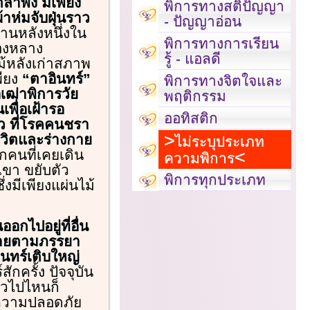
ลำพัง มีเพียง
พิการทางสติปัญญา
าห่มจับฝุ่นราว
- ปัญญาอ่อน
านหลังหนึ่งใน
พิการทางการเรียน
ทองหลาง
รู้ - แอลดี
ม้หลังเก่าสภาพ
พียง
“ตาอินทร์”
พิการทางจิตใจและ
่อเฒ่าพิการวัย
พฤติกรรม
เพื่อเฝ้ารอ
ออทิสติก
้ว ที่โรคคนชรา
ีวิตและร่างกาย
ไม่ระบุประเภท
ากคนที่เคยเดิน
ความพิการ
เขา ขยับตัว
พิการทุกประเภท
มีเพียงแผ่นไม้
อกไปอยู่ที่อื่น
่ย้ายตามภรรยา
ินทร์เติบใหญ่
ักครั้ง ปัจจุบัน
ัวไปไหนก็
มีความปลอดภัย