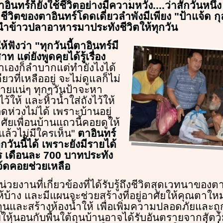
าอินทร์ก็ยังใช้ชีวิตอย่างมีความหวัง....ว่าสักวันหนึ
ีวิตของตาอินทร์โดดเดี่ยวลำพังมีเพียง "ป้าแจ้ด ก
ข้าวปลาอาหารมาประทังชีวิตให้ทุกวัน
ห้ฟังว่า "ทุกวันนี้ตาอินทร์มี
แต่ยังพูดคุยได้รู้เรื่อง
้าเองก็ลำบากแต่ทำยังไงได้
ดียวที่เหลืออยู่ จะไม่ดูแลก็ไม่
ตายแน่ๆ ทุกๆวันป้าจะหา
ว้ให้ และหิ้วน้ำใส่ถังไว้ให้
ดห่วงไม่ได้ เพราะบ้านอยู่
ศัยเพื่อนบ้านแถวนี้คอยดูให้
แล้วไม่มีใครเห็น"
ตาอินทร์
ทุกวันนี้ได้ เพราะยังมีรายได้
ร เดือนละ 700 บาทประทัง
จ้ดคอยช่วยเหลือ
่วยงานที่เกี่ยวข้องที่ได้รับรู้ถึงชีวิตสุดเวทนาของต
้าง และมีแผนจะช่วยสร้างที่อยู่อาศัยให้คุณตาใหม
้ถุนและสร้างห้องน้ำให้ เพื่อเพิ่มความปลอดภัยและถ
้นอนกับพื้นใต้ถุนบ้านอาจได้รับอันตรายจากสัตว์มี