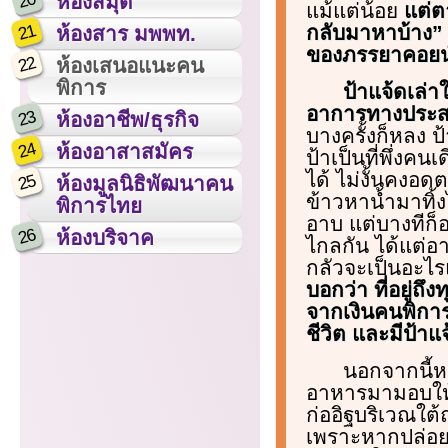
20
ห้องสมุด
แม้แต่น้อย
แต่ต
21
กลับมาหาบ้าง” ช
ห้องสาร มพพท.
ของภรรยาคอยนำ
22
ห้องเสนอแนะคน
พิการ
ป้าแจ้ดเล่าใ
อาการทางประสาท 
23
ห้องอาชีพ/ธุรกิจ
บางครั้งก็หลง ป
24
ห้องอาสาสมัคร
ป้าเป็นที่พึ่งคนเ
ได้ ไม่งั้นคงอด
25
ห้องมูลนิธิพัฒนาคน
ข้าวหาน้ำมาทิ้งไ
พิการไทย
อาบ แต่บางทีก็อ
26
ห้องบริจาค
ไกลกัน ได้แต่อา
กลัวจะเป็นอะไร
บอกว่า ที่อยู่ถึง
จากเงินคนพิกา
ชีวิต และมีป้าแ
นอกจากนี้หน
อาหารมามอบให้บ
ก่ออิฐบริเวณใต
เพราะหากปล่อยให