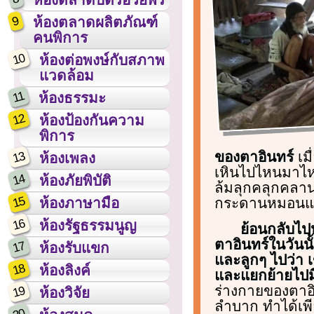
9
ห้องตลาดผลิตภัณฑ์
คนพิการ
10
ห้องต่อพงษ์กับสภาพ
แวดล้อม
11
ห้องธรรมะ
12
ห้องป้องกันความ
พิการ
ของตาอินทร์
เมื
13
ห้องเพลง
เหินไปไหนมาไหน
14
ห้องภัยพิบัติ
ล้มลุกคลุกคลาน
15
กระดานหมอนและ
ห้องภาษามือ
16
ห้องรัฐธรรมนูญ
ย้อนกลับไปห
ตาอินทร์ในวันน
17
ห้องรับแขก
และลูกๆ ไปว่า 
18
ห้องลิงค์
และแยกย้ายไปม
ร่างกายของตาอิ
19
ห้องวิจัย
ลำบาก ทำได้เพีย