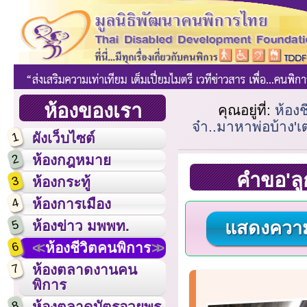
ห้องของเรา
คุณอยู่ที่:
ห้อง
จ๋า..มาหาพ่อบ้าง'เ
1
ผังเว็บไซต์
2
ห้องกฎหมาย
คำขอ'ลูก
3
ห้องกระทู้
4
ห้องการเมือง
5
ห้องข่าว มพพท.
แสดงความ
6
ห้องชีวิตคนพิการ
7
ห้องตลาดงานคน
พิการ
8
ห้องตลาดบัตรอวยพร