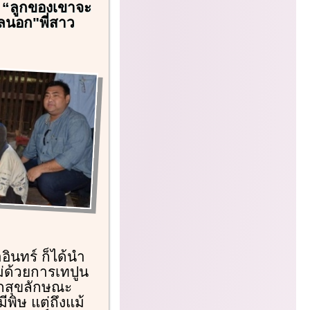
่ง “ลูกของเขาจะ
ุลนอก"พี่สาว
าอินทร์ ก็ได้นำ
่ด้วยการเทปูน
ูกสุขลักษณะ
พิษ แต่ถึงแม้