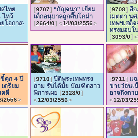
ิสไทย
“กัญจนา” เยี่ยม
อีก
9707
9708
 ไหว้
เด็กอนุบาลถูกตื๊บโคม่า
เมตตา นศ.
้อยโอกาส-
เทพฯเสด็จ
2664/0
14/03/2556
ทรงมอบใบ
3093/0
ขี้คุก 4 ปี
ปีติพระเทพทรง
แฉด
9710
9711
 เตรียม
ถาม รับได้มั้ย บัณฑิตสาว
ขายว่อนเน็ต
งคดี
พิการเผย
อาจถึงตา
2328/0
3/2556
12/03/2556
12/03/25