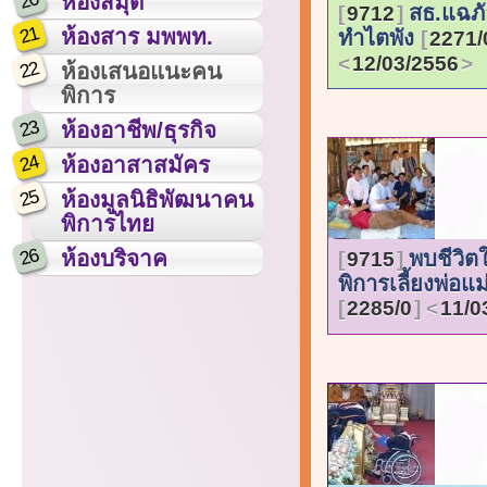
20
ห้องสมุด
สธ.แฉภั
9712
21
ห้องสาร มพพท.
ทำไตพัง
2271/
12/03/2556
22
ห้องเสนอแนะคน
พิการ
23
ห้องอาชีพ/ธุรกิจ
24
ห้องอาสาสมัคร
25
ห้องมูลนิธิพัฒนาคน
พิการไทย
26
ห้องบริจาค
พบชีวิตใ
9715
พิการเลี้ยงพ่อแม
2285/0
11/0