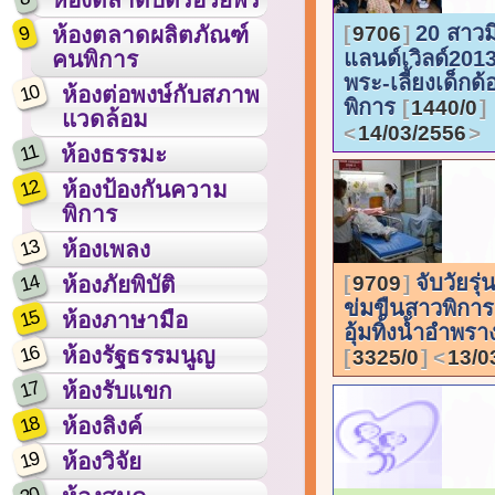
20 สาวม
9
9706
ห้องตลาดผลิตภัณฑ์
แลนด์เวิลด์2013
คนพิการ
พระ-เลี้ยงเด็กด
10
ห้องต่อพงษ์กับสภาพ
พิการ
1440/0
แวดล้อม
14/03/2556
11
ห้องธรรมะ
12
ห้องป้องกันความ
พิการ
13
ห้องเพลง
14
จับวัยรุ่น
9709
ห้องภัยพิบัติ
ข่มขืนสาวพิการ
15
ห้องภาษามือ
อุ้มทิ้งน้ำอำพรา
16
ห้องรัฐธรรมนูญ
3325/0
13/0
17
ห้องรับแขก
18
ห้องลิงค์
19
ห้องวิจัย