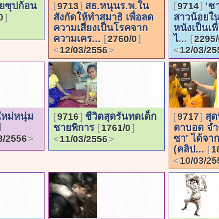
ยซุปก้อน
สธ.หนุนร.พ.ใน
‘ซา
9713
9714
สังกัดให้ทำสมาธิ เพื่อลด
สาวน้อยในโ
0
ความเสี่ยงเป็นโรคจาก
หนังเป็นเพ
ความเคร...
ไ...
2760/0
2295/
12/03/2556
12/03/25
หม่หนุ่ม
ชีวิตสุดรันทดเด็ก
สุด
9716
9717
่
ชายพิการ
ตาบอด จำชื
1761/0
ซา' ได้จา
3/2556
11/03/2556
(คลิป...
1
10/03/25