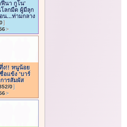
ฟีนา กูโน’
ลกมืด ผู้มีลุก
ื่อน...ท่ามกลาง
0
56
ทึ่ง!! หนูน้อย
่อแข้ง 'บาร์
กการสัมผัส
852/0
56