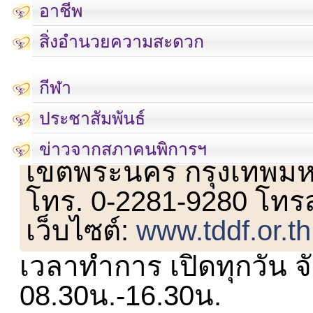
อาชีพ
สิ่งอำนวยความสะดวก
กีฬา
ประชาสัมพันธ์
เลขที่ 23 ชั้น 2 ถนนวิ
ข่าวจากสภาคนพิการฯ
เขตพระนคร กรุงเทพม
โทร. 0-2281-9280 โทร
เว็บไซต์:
www.tddf.or.th
เวลาทำการ เปิดทุกวัน จั
08.30น.-16.30น.