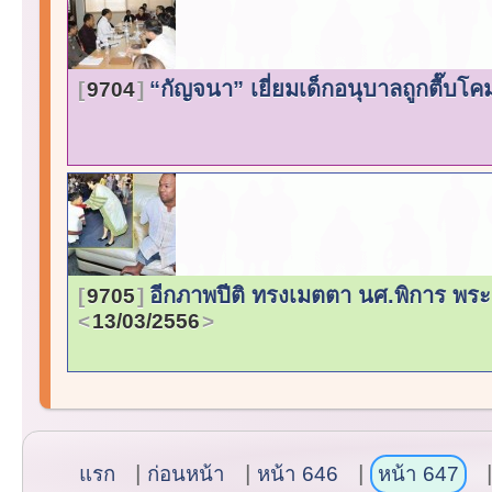
“กัญจนา” เยี่ยมเด็กอนุบาลถูกตื๊บโค
9704
อีกภาพปีติ ทรงเมตตา นศ.พิการ พร
9705
13/03/2556
แรก
ก่อนหน้า
หน้า 646
หน้า 647