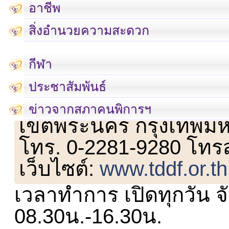
อาชีพ
สิ่งอำนวยความสะดวก
กีฬา
ประชาสัมพันธ์
เลขที่ 23 ชั้น 2 ถนนวิ
ข่าวจากสภาคนพิการฯ
เขตพระนคร กรุงเทพม
โทร. 0-2281-9280 โทร
เว็บไซต์:
www.tddf.or.th
เวลาทำการ เปิดทุกวัน จั
08.30น.-16.30น.