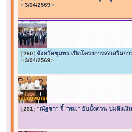
3/04/2569
จังหวัดชุมพร เปิดโครงการส่งเสริมก
260
3/04/2569
"ณัฐชา" จี้ "พม." ยับยั้งด่วน ปมดึงเง
261