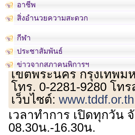
อาชีพ
สิ่งอำนวยความสะดวก
กีฬา
ประชาสัมพันธ์
เลขที่ 23 ชั้น 2 ถนนวิ
ข่าวจากสภาคนพิการฯ
เขตพระนคร กรุงเทพม
โทร. 0-2281-9280 โทร
เว็บไซต์:
www.tddf.or.th
เวลาทำการ เปิดทุกวัน จั
08.30น.-16.30น.