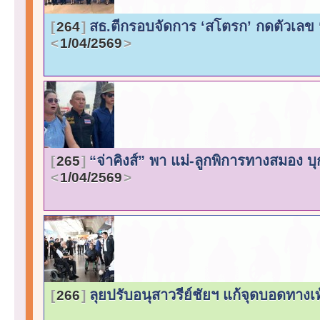
สธ.ตีกรอบจัดการ ‘สโตรก’ กดตัวเลข ‘ต
264
1/04/2569
“จ่าคิงส์” พา แม่-ลูกพิการทางสมอง
265
1/04/2569
ลุยปรับอนุสาวรีย์ชัยฯ แก้จุดบอดทางเท้
266