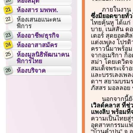
20
ห้องสมุด
ภายในงาน
21
ห้องสาร มพพท.
ซึ่งมียอดขายทั่
22
ห้องเสนอแนะคน
ไทยคุ้นหู ได้แก่
พิการ
บาย, เนสสัน ดอร
23
เตอร์ สุดยอดศิลป
ห้องอาชีพ/ธุรกิจ
แต่งเพลง โปรดิว
24
ห้องอาสาสมัคร
คราวนี้มาพร้อม 
25
ห้องมูลนิธิพัฒนาคน
จากอเมริกา ก็อต
พิการไทย
สม่า โดยเดวิด
สมเด็จพระเจ้าอย
26
ห้องบริจาค
และบรรเลงเพลง
ดาฯ สยามบรมราช
ภัสสร มอลลอย ข
นอกจากนี้ยั
เวิลด์คลาส ที่ช
แพงลิบ พร้อมที
ความเป็นไทยสู่ร
อุตสาหกรรมแฟชั
“บ้านคําปุน” จ