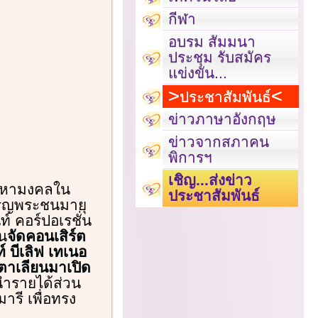
กีฬา
อบรม สัมมนา
ประชุม รับสมัคร
แข่งขัน...
ประชาสัมพันธ์
ข่าวภาษาอังกฤษ
ข่าวจากสภาคน
พิการฯ
เชิญ...ส่งข่าว
ปีมหามงคลใน
ประชาสัมพันธ์
ริญพระชนมายุ
์ คอร์ปอเรชั่น
ัน
จัดคอนเสิร์ต
์ บีเลิฟ เทเนอ
ิตาเลียนมาเปิด
ารายได้ส่วน
รี เพื่อทรง