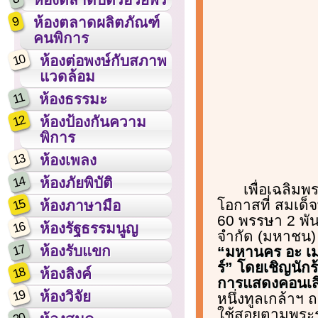
9
ห้องตลาดผลิตภัณฑ์
คนพิการ
10
ห้องต่อพงษ์กับสภาพ
แวดล้อม
11
ห้องธรรมะ
12
ห้องป้องกันความ
พิการ
13
ห้องเพลง
14
ห้องภัยพิบัติ
เพื่อเฉลิม
15
โอกาสที่ สมเด
ห้องภาษามือ
60 พรรษา 2 พัน
16
ห้องรัฐธรรมนูญ
จำกัด (มหาชน) แ
17
ห้องรับแขก
“มหานคร อะ เมจิ
ร์” โดยเชิญนัก
18
ห้องลิงค์
การแสดงคอนเสิร
19
ห้องวิจัย
หนึ่งทูลเกล้าฯ
ใช้สอยตามพระร