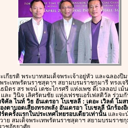
พระเกียรติ พระบาทสมเด็จพระเจ้าอยู่หัว และฉลอง
็จพระเทพรัตนราชสุดาฯ สยามบรมราชกุมารี ทรงเจ
ธมิตร สร พจน์ เตชะไกรศรี แห่งเพซ ดีเวลลอป เม้นท
ละ วินิจ เลิศรัตนชัย แห่งเฟรชแอร์เฟสติวัล ร่วมก
คัล ไนท์ วิธ อันเดรอา โบเชลลี : เดอะ เวิลด์ โมสท
ร้องตาบอดเสียงทรงพลัง อันเดรอา โบเชลลี นักร้องอ
์ตครั้งแรกในประเทศไทยรอบเดียวเท่านั้น
และจะนํ
 ถวาย สมเด็จพระเทพรัตนราชสุดาฯ สยามบรมราชกุมา
าชอัธยาศัย