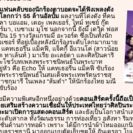
แฟนคลับของนักร้องตาบอดจะได้ฟังเพลงดัง
วโลกกว่า 55 ล้านอัลบั้ม
ผลงานที่โด่งดัง ที่คน
 ลา บอแอม, เดอะ เพลเยอร์, ไทม์ ทูเซย์ กู๊ด
์มา, เบซาเม มูโช นอกจากนี้ ยังมี เดวิด ฟอส
ิน 15 รางวัลแกรมมี่ อะวอร์ด ซึ่งเป็นทั้งนัก
เซอร์ ที่อยู่เบื้องหลังนักร้องระดับโลกมากมาย
แคทเธอรีน แม็คฟี, แจ็คกี้ อีแวนโค่ (สาวน้อย
 ทาเล้นท์ ) มาเรีย อะเลย์ดา และศิลปินคาริ
จะโชว์บทเพลงพระราชนิพนธ์ในพระบาท
ู่หัว คือ Echo ให้ แคทเธอรีน แม็คฟี ขับร้อง
พระราชนิพนธ์ในสมเด็จพระเทพรัตนราชสุ
กุมารี ในเพลง “ส้มตํา” ให้นักร้องไทย มณี
ับร้อง
งมีความพิเศษอีกหนึ่งอย่างด้วย
คอนเสิร์ตครั้งนี้ถือเ
่วยเสริมสร้างความเชื่อมั่นให้ประเทศไทยว่าศิลปินร
่จะมาเปิดการแสดงคอนเสิร์ต
และยังเป็นโอกาสนําเ
ะดับสากล ทั้งวัฒนธรรม การท่องเที่ยว อสังหา ริมท
่นด้านการทอผ้า เพราะ ได้มีการนําผ้าไหมออแกนิ
.อุบลราชธานี มาออกแบบตัดเย็บชุดให้ อันเดรอา โบ