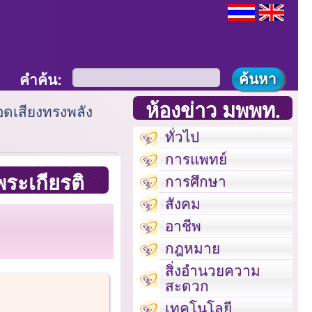
คำค้น:
ห้องข่าว มพพท.
อดเสียงทรงพลัง
ทั่วไป
การแพทย์
พระเกียรติ
การศึกษา
สังคม
อาชีพ
กฎหมาย
สิ่งอำนวยความ
สะดวก
เทคโนโลยี