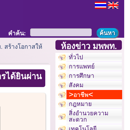
คำค้น:
ห้องข่าว มพพท.
 สร้างโอกาสให้
ทั่วไป
การแพทย์
รได้ยินผ่าน
การศึกษา
สังคม
อาชีพ
กฎหมาย
สิ่งอำนวยความ
สะดวก
เทคโนโลยี