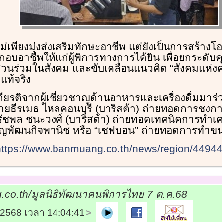
ม่เพียงมุ่งส่งเสริมทักษะอาชีพ แต่ยังเป็นการสร้า
อบอาชีพให้แก่ผู้พิการทางการได้ยิน เพื่อยกระดับ
่วนร่วมในสังคม และขับเคลื่อนแนวคิด “สังคมแห่ง
งแท้จริง
รับเกียรติจากผู้เชี่ยวชาญด้านอาหารและเครื่องดื่มมา
 นายธีรเมธ ไหลคอนบุรี (บาริสต้า) ถ่ายทอดการช
ยรัชพล ชนะวงศ์ (บาริสต้า) ถ่ายทอดเทคนิคการทำเคร
หาญพัฒนกิจพานิช หรือ “เชฟบอน” ถ่ายทอดการทำขน
https://www.banmuang.co.th/news/region/4494
co.th/มูลนิธิพัฒนาคนพิการไทย 7 ต.ค.68
0/2568 เวลา 14:04:41