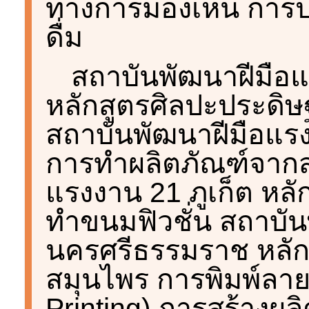
ทางการมองเห็น การ
ดื่ม
สถาบันพัฒนาฝีมือแ
หลักสูตรศิลปะประดิษ
สถาบันพัฒนาฝีมือแรง
การทำผลิตภัณฑ์จากส
แรงงาน 21 ภูเก็ต หล
ทำขนมฟิวชั่น สถาบั
นครศรีธรรมราช หลัก
สมุนไพร การพิมพ์ลาย
Printing) การสร้างผ