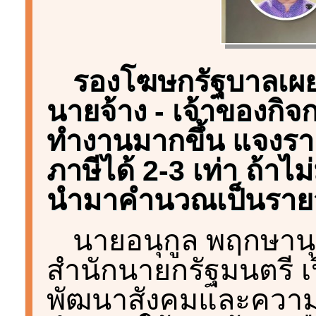
รองโฆษกรัฐบาลเผย
นายจ้าง - เจ้าของกิจ
ทำงานมากขึ้น แจงราย
ภาษีได้ 2-3 เท่า ถ้าไม
นำมาคำนวณเป็นรายจ่
นายอนุกูล พฤกษานุ
สำนักนายกรัฐมนตรี เ
พัฒนาสังคมและความม