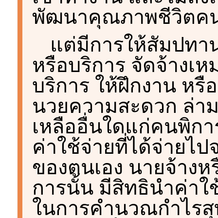
พัฒนาคุณภาพชีวิตค
แต่มีการให้สัมปทาน
หรือบริการ จัดจ้างเห
บริการ ให้ฝึกงาน หรือจ
นวยความสะดวก ล่ามภ
เหลืออื่นใดแก่คนพิกา
ค่าใช้จ่ายที่ได้จ่ายไปจ
ของตนเอง นายจ้างห
การนั้น มีสิทธินําค่า
ในการคํานวณกําไรสุทธิ