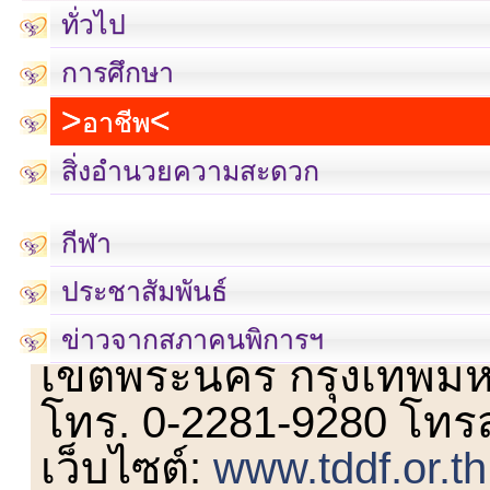
ทั่วไป
การศึกษา
อาชีพ
สิ่งอำนวยความสะดวก
กีฬา
ประชาสัมพันธ์
เลขที่ 23 ชั้น 2 ถนนวิ
ข่าวจากสภาคนพิการฯ
เขตพระนคร กรุงเทพม
โทร. 0-2281-9280 โทร
เว็บไซต์:
www.tddf.or.th