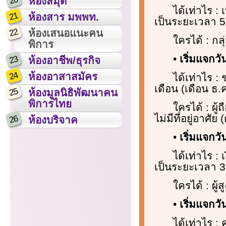
20
ห้องสมุด
ได้เท่าไร :
21
ห้องสาร มพพท.
เป็นระยะเวลา 5 
22
ห้องเสนอแนะคน
ใครได้ : ก
พิการ
•
เริ่มแจกวั
23
ห้องอาชีพ/ธุรกิจ
24
ห้องอาสาสมัคร
ได้เท่าไร :
เดือน (เดือน ธ.
25
ห้องมูลนิธิพัฒนาคน
พิการไทย
ใครได้ : ผู้
ไม่มีที่อยู่อาศั
26
ห้องบริจาค
•
เริ่มแจกวั
ได้เท่าไร : 
เป็นระยะเวลา 3 
ใครได้ : ผู้
•
เริ่มแจกวั
ได้เท่าไร :