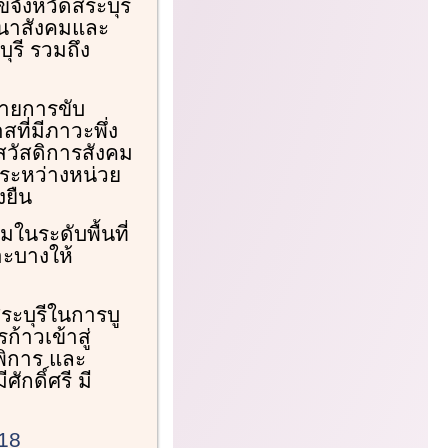
จังหวัดสระบุรี
ฒนาสังคมและ
ุรี รวมถึง
บายการขับ
สที่มีภาวะพึ่ง
สวัสดิการสังคม
ระหว่างหน่วย
งยืน
มในระดับพื้นที่
าะบางให้
ระบุรีในการบู
าวเข้าสู่
้พิการ และ
กดิ์ศรี มี
618