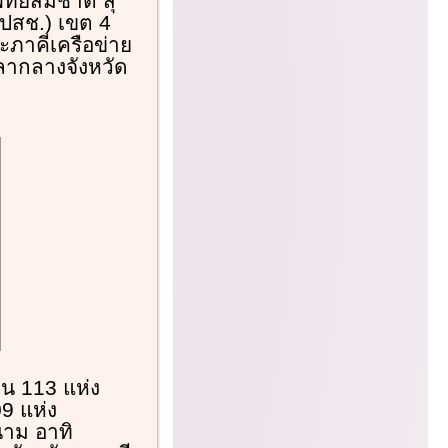
พทย์สมชาติ สุ
สปสช.) เขต 4
ะภาคีเครือข่าย
าลากลางจังหวัด
วน 113 แห่ง
9 แห่ง
นาม อาทิ