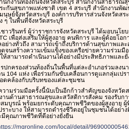
สำนักงานท้องถิ่นจังหวัดสระบุรี สำนักงานสาธารณสุข
ระกันสุขภาพแห่งชาติ เขต 4 สระบุรี สำนักงานพั
ุษย์จังหวัดสระบุรี องค์การบริหารส่วนจังหวัดสระบ
ๆ ในพื้นที่จังหวัดสระบุรี
ชาวรินทร์ ผู้ว่าราชการจังหวัดสระบุรี ได้มอบนโย
C เพื่อส่งเสริมให้ผู้สูงอายุ คนพิการ และผู้ด้อยโอกา
แลอย่างทั่วถึง สามารถเข้าถึงบริการด้านสุขภาพและ
อดจนสร้างความเข้มแข็งของเครือข่ายความร่วมมือ
ห้สามารถดำเนินงานได้อย่างมีประสิทธิภาพและยั่
งค์กรปกครองส่วนท้องถิ่นในพื้นที่แต่ละอำเภอร่วมลงนา
วน 104 แห่ง เพื่อร่วมกันขับเคลื่อนการดูแลกลุ่มเปร
ดคล้องกับบริบทของแต่ละชุมชน
ามร่วมมือครั้งนี้นับเป็นอีกก้าวสำคัญของจังหวัดส
นด้านสาธารณสุขและสวัสดิการสังคม รองรับการก้
งสมบูรณ์ พร้อมยกระดับคุณภาพชีวิตของผู้สูงอายุ ผู
าะบาง ให้สามารถดำรงชีวิตอยู่ในชุมชนได้อย่างมีศั
ีคุณภาพชีวิตที่ดีอย่างยั่งยืน
https://mgronline.com/local/detail/9690000054