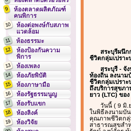
9
ห้องตลาดผลิตภัณฑ์
คนพิการ
10
ห้องต่อพงษ์กับสภาพ
แวดล้อม
11
ห้องธรรมะ
12
ห้องป้องกันความ
สระบุรีผนึ
พิการ
ชีวิตกลุ่มเปราะ
13
ห้องเพลง
สระบุรี - จ
14
ท้องถิ่น ลงนาม
ห้องภัยพิบัติ
ชีวิตกลุ่มเปราะบ
15
ห้องภาษามือ
ถึงบริการสุขภา
16
ห้องรัฐธรรมนูญ
ยาว (LTC) ของ
17
ห้องรับแขก
วันนี้ ( 9 
ในพิธีลงนามบัน
18
ห้องลิงค์
คุณภาพชีวิตกล
19
ห้องวิจัย
สาธารณสุขสำหรับ