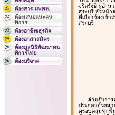
20
รัตน์ วงษ์จักร 
ห้องสมุด
จริตรังษี ผู้อ
21
ห้องสาร มพพท.
สระบุรี หัวหน้
22
ห้องเสนอแนะคน
ที่เกี่ยวข้องเข
พิการ
สระบุรี
23
ห้องอาชีพ/ธุรกิจ
24
ห้องอาสาสมัคร
25
ห้องมูลนิธิพัฒนาคน
พิการไทย
26
ห้องบริจาค
สำหรับการล
ประกอบด้วยส่วน
ครอบคลุมทุกพื้