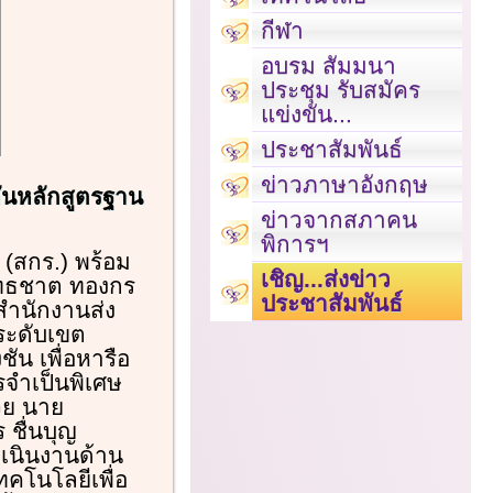
กีฬา
อบรม สัมมนา
ประชุม รับสมัคร
แข่งขัน...
ประชาสัมพันธ์
ข่าวภาษาอังกฤษ
 ดันหลักสูตรฐาน
ข่าวจากสภาคน
พิการฯ
้ (สกร.) พร้อม
เชิญ...ส่งข่าว
พุทธชาต ทองกร
ประชาสัมพันธ์
 สำนักงานส่ง
้ระดับเขต
ัน เพื่อหารือ
จำเป็นพิเศษ
วย นาย
 ชื่นบุญ
ำเนินงานด้าน
คโนโลยีเพื่อ