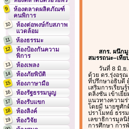
9
ห้องตลาดผลิตภัณฑ์
คนพิการ
10
ห้องต่อพงษ์กับสภาพ
แวดล้อม
11
ห้องธรรมะ
12
ห้องป้องกันความ
สกร. ผนึกมู
พิการ
สมรรถนะ–เทียบโ
13
ห้องเพลง
วันที่ 8 มิ
14
ห้องภัยพิบัติ
ด้วย ดร.รุ่งอร
ที่ปรึกษาอธิบดี 
15
ห้องภาษามือ
เสริมการเรียนร
16
ห้องรัฐธรรมนูญ
ตลิ่งชัน เข้าเย
แนวทางความร่วม
17
ห้องรับแขก
โดยมี นายชูศัก
18
ห้องลิงค์
ปราโมทย์ ธรรมส
เลขาธิการมูลนิ
19
ห้องวิจัย
การศึกษา การพั