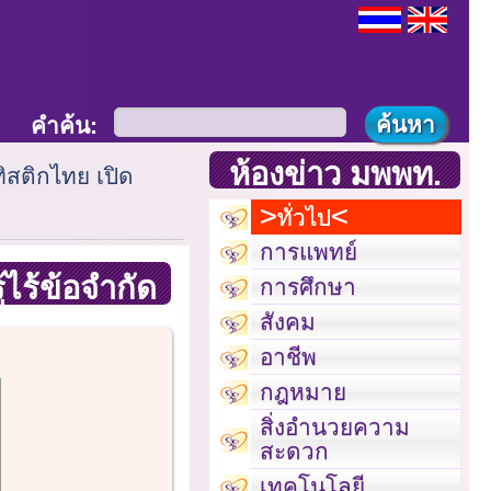
คำค้น:
ห้องข่าว มพพท.
ทิสติกไทย เปิด
ทั่วไป
การแพทย์
้ไร้ข้อจำกัด
การศึกษา
สังคม
อาชีพ
กฎหมาย
สิ่งอำนวยความ
สะดวก
เทคโนโลยี