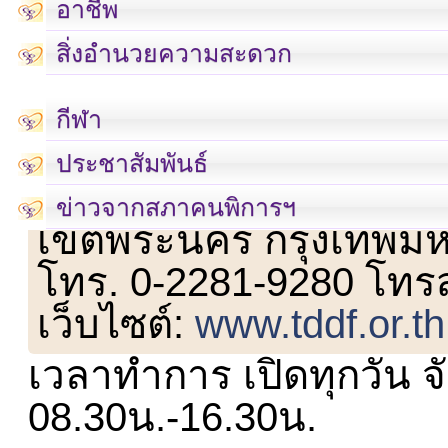
อาชีพ
สิ่งอำนวยความสะดวก
กีฬา
ประชาสัมพันธ์
เลขที่ 23 ชั้น 2 ถนนวิ
ข่าวจากสภาคนพิการฯ
เขตพระนคร กรุงเทพม
โทร. 0-2281-9280 โทร
เว็บไซต์:
www.tddf.or.th
เวลาทำการ เปิดทุกวัน จั
08.30น.-16.30น.