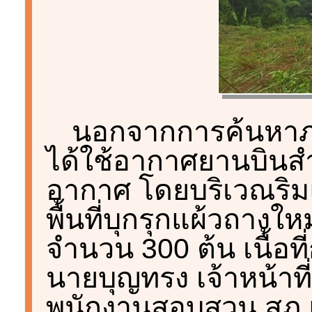
นอกจากการค้นหาภาคพ
ได้ใช้อากาศยานบินสำ
อากาศ โดยบริเวณริ
พื้นที่บุกรุกแผ้วถาง
จำนวน 300 ต้น เนื้อที
นายบุญทรง เจ้าหน้าที
พนักงานสอบสวน สภ.แ