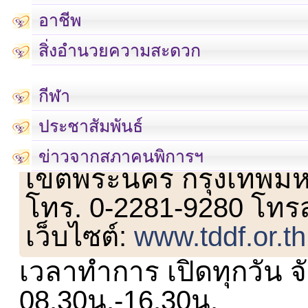
อาชีพ
สิ่งอำนวยความสะดวก
กีฬา
ประชาสัมพันธ์
เลขที่ 23 ชั้น 2 ถนนวิ
ข่าวจากสภาคนพิการฯ
เขตพระนคร กรุงเทพม
โทร. 0-2281-9280 โทร
เว็บไซต์:
www.tddf.or.th
เวลาทำการ เปิดทุกวัน จั
08.30น.-16.30น.