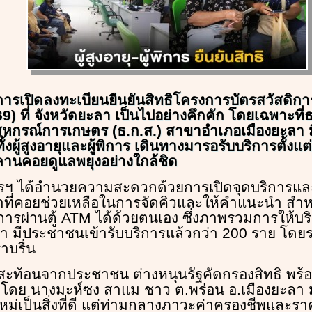
รเปิดลงทะเบียนยืนยันสิทธิโครงการบัตรสวัสดิการแห
69) ที่ จังหวัดยะลา เป็นไปอย่างคึกคัก โดยเฉพาะที่
กรณ์การเกษตร (ธ.ก.ส.) สาขาอำเภอเมืองยะลา 
ั้งผู้สูงอายุและผู้พิการ เดินทางมารอรับบริการตั้งแ
ลานคอยดูแลพยุงอย่างใกล้ชิด
ฯ ได้อำนวยความสะดวกด้วยการเปิดจุดบริการและ
้าที่คอยช่วยเหลือในการจัดคิวและให้คำแนะนำ สำหรับ
รผ่านตู้ ATM ได้ด้วยตนเอง ซึ่งภาพรวมการให้บร
่านมา มีประชาชนเข้ารับบริการแล้วกว่า 200 ราย โ
าบรื่น
งสะท้อนจากประชาชน ต่างหนุนรัฐคัดกรองสิทธิ พร้อ
อ โดย นางมะห์ซง สาแม ชาว ต.พร่อน อ.เมืองยะลา 
่เป็นสิ่งที่ดี แต่ท่ามกลางภาวะค่าครองชีพและราคา