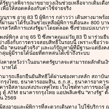
ห้รัฐบาลพิจารณาขยายวงเงินช่วยเหลือจากเดิมเดื
เพื่อให้สอดคล้องกับค่าใช้จ่ายจริง
ัญนุราช อายุ 83 ปี ผู้พิการ กล่าวว่า เดินทางมาพร้อ
ที่ผ่านมาได้รับเงินช่วยเหลือผู้พิการเดือนละ 800 บาท
รสวัสดิการแห่งรัฐมาโดยตลอด ซึ่งช่วยแบ่งเบาภา
ษ์พิกุล อายุ 65 ปี ซึ่งพาคุณแม่วัย 83 ปี มาร่วมยื
่างยิ่งกับการตรวจสอบสิทธิในรอบนี้ เพราะเชื่อว่า
งมือ "คนจนตัวจริง" และแก้ปัญหาผู้ที่มีฐานะแต่ยังคง
กลุ่มผู้มีรายได้น้อยที่ตกหล่นได้เข้าถึงระบบ
ยังคาดหวังว่าในอนาคตรัฐบาลจะสามารถผลักดันเงินช
0 บาทได้
ารถเลือกยืนยันสิทธิได้ผ่านช่องทางหลัก สถาบันก
รกรุงไทย, ธนาคารออมสิน, ธ.ก.ส., ธนาคารอาคาร
คารอิสลามแห่งประเทศไทย เว็บไซต์ทางการของโค
ฐ ตู้ ATM ธนาคารกรุงไทย แอปพลิเคชัน "ทางรัฐ" ตั้ง
ายน 2569
ผู้สูงอายุและผู้พิการที่สะดวกเดินทาง ไปใช้บริการ