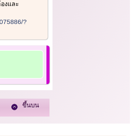
ต้องและ
2075886/?
ขึ้นบน