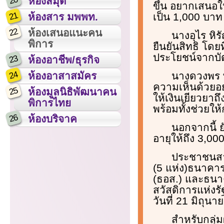
20
ห้องสมุด
ขึ้น อยากเสนอใ
21
เป็น 1,000 บาท 
ห้องสาร มพพท.
22
ห้องเสนอแนะคน
นางอุไร หิร
พิการ
ยืนยันสิทธิ โดย
ประโยชน์จากบัต
23
ห้องอาชีพ/ธุรกิจ
24
นางดวงพร พง
ห้องอาสาสมัคร
ความเห็นด้วยอย
25
ห้องมูลนิธิพัฒนาคน
ให้เงินเยียวยาถึ
พิการไทย
พร้อมทั้งช่วยให้
26
ห้องบริจาค
นอกจากนี้ 
อายุให้ถึง 3,00
ประชาชนสาม
(5 แห่ง)ธนาคา
(ธอส.) และธนา
สวัสดิการแห่งรั
วันที่ 21 มิถุน
สำหรับกลุ่ม