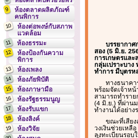
9
ห้องตลาดผลิตภัณฑ์
คนพิการ
10
ห้องต่อพงษ์กับสภาพ
แวดล้อม
11
ห้องธรรมะ
บรรยากาศกา
สอง (5 มิ.ย. 25
12
ห้องป้องกันความ
การเกษตรและสห
พิการ
กลุ่มเปราะบาง ท
13
ห้องเพลง
ทำการ มีบุตรห
14
ห้องภัยพิบัติ
ทางธนาคาร
15
ห้องภาษามือ
พร้อมจัดเจ้าหน
สามารถทำรายกา
16
ห้องรัฐธรรมนูญ
(4 มิ.ย.) ที่ผ
17
ห้องรับแขก
ทำงานได้อย่างร
18
ห้องลิงค์
ขณะที่เสีย
วงเงินช่วยเหลื
19
ห้องวิจัย
ลงทะเบียนรอบใหม