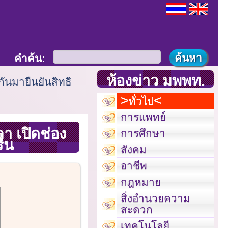
คำค้น:
ห้องข่าว มพพท.
ุงกันมายืนยันสิทธิ
ทั่วไป
การแพทย์
ลา เปิดช่อง
การศึกษา
่น
สังคม
อาชีพ
กฎหมาย
สิ่งอำนวยความ
สะดวก
เทคโนโลยี