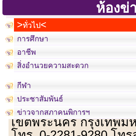
ห้องข่
ทั่วไป
การศึกษา
อาชีพ
สิ่งอำนวยความสะดวก
กีฬา
ประชาสัมพันธ์
เลขที่ 23 ชั้น 2 ถนนวิ
ข่าวจากสภาคนพิการฯ
เขตพระนคร กรุงเทพม
โทร. 0-2281-9280 โทร