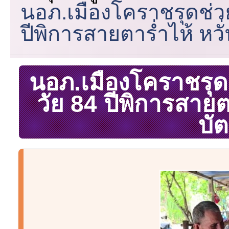
นอภ.เมืองโคราชรุดช่วย
ปีพิการสายตาร่ำไห้ หว
นอภ.เมืองโคราชรุดช
วัย 84 ปีพิการสายต
บั