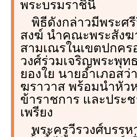
พระบรมราชินี
พิธีดังกล่าวมีพระศรี
สงฆ์ นำคณะพระสังฆา
สามเณรในเขตปกครอง
วงศ์ร่วมเจริญพระพุท
ยองใย นายอำเภอสว่าง
ฆราวาส พร้อมนำหัวห
ข้าราชการ และประชาช
เพรียง
พระครูวีรวงศ์บรรห