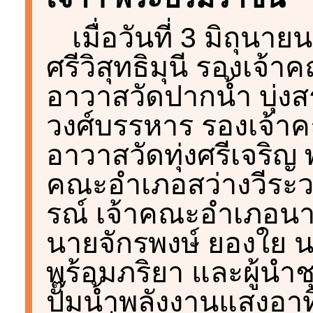
เมื่อวันที่ 3 มิถุน
ศรีวิสุทธิมุนี รองเจ้
อาวาสวัดปากน้ำ บุ่งส
วงศ์บรรหาร รองเจ้าค
อาวาสวัดทุ่งศรีเจริญ
คณะอำเภอสว่างวีระว
รณ์ เจ้าคณะอำเภอนา
นายจักรพงษ์ ยองใย น
พร้อมภริยา และผู้นำช
ปั๊มน้ำพลังงานแสงอา