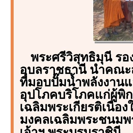
พระศรีวิสุทธิมุนี ร
อุบลราชธานี นำคณะส
ที่มอบปั๊มน้ำพลังงานแ
อุปโภคบริโภคแก่ผู้พิก
เฉลิมพระเกียรติเนื่
มงคลเฉลิมพระชนมพร
เจ้าฯ พระบรมราชินี