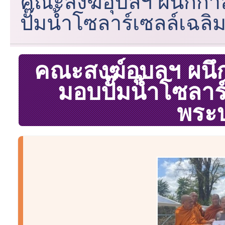
คณะสงฆ์อุบลฯ ผนึกกำลั
ปั๊มน้ำโซลาร์เซลล์เฉล
คณะสงฆ์อุบลฯ ผนึกก
มอบปั๊มน้ำโซลาร
พระบ