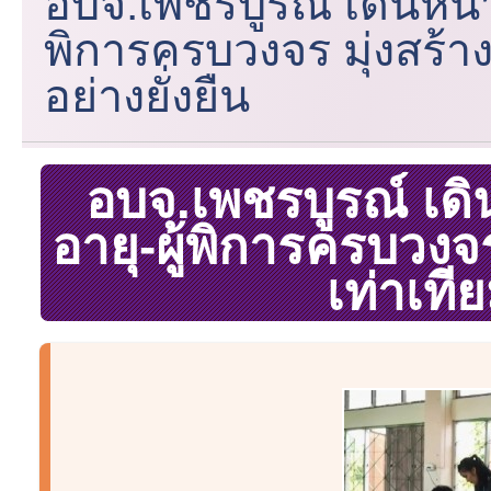
อบจ.เพชรบูรณ์ เดินหน้าโ
พิการครบวงจร มุ่งสร้า
อย่างยั่งยืน
อบจ.เพชรบูรณ์ เดิน
อายุ-ผู้พิการครบวงจ
เท่าเทีย