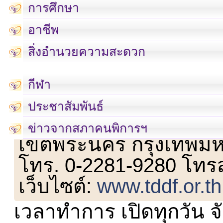
การศึกษา
อาชีพ
สิ่งอำนวยความสะดวก
กีฬา
ประชาสัมพันธ์
เลขที่ 23 ชั้น 2 ถนนวิ
ข่าวจากสภาคนพิการฯ
เขตพระนคร กรุงเทพม
โทร. 0-2281-9280 โทร
เว็บไซต์:
www.tddf.or.th
เวลาทำการ เปิดทุกวัน จั