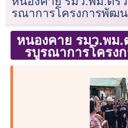
หนองคาย รมว.พม.ตรวจ
รณาการโครงการพัฒนา
หนองคาย รมว.พม.ต
รบูรณาการโครงก