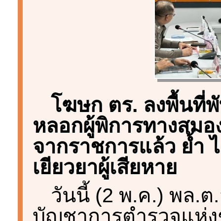
โฆษก ตร. ลงพื้นที
หลอกผู้พิการทางสมองเ
จากราชการแล้ว ย้ำ ไ
เยียวยาผู้เสียหาย
วันนี้ (2 พ.ค.) พล.ต.อ.
บัญชาการตำรวจแห่งช