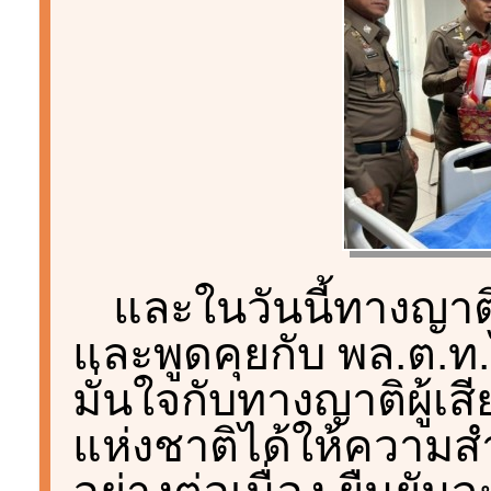
และในวันนี้ทางญาติ
และพูดคุยกับ พล.ต.ท
มั่นใจกับทางญาติผู้เ
แห่งชาติได้ให้ความส