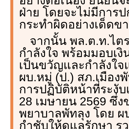
อย่างต่อเนื่อง ยืนยั
ฝ่าย โดยจะไม่มีการป
กระทำผิดอย่างเด็ดข
จากนั้น พล.ต.ท.ไตร
กำลังใจ พร้อมมอบเงิน
เป็นขวัญและกำลังใจแ
ผบ.หมู่ (ป.) สภ.เมืองพ
การปฏิบัติหน้าที่ระงับเ
28 เมษายน 2569 ซึ่งขณ
พยาบาลพัทลุง โดย ผบ
กำชับให้ดูแลรักษา รว