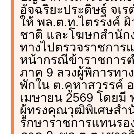
อัจฉริยะประดิษฐ์ จเ
ให้ พล.ต.ท.ไตรรงค์ 
ชาติ และโฆษกสำนักง
ทางไปตรวจราชการแ
หน้ากรณีข้าราชการต
ภาค 9 ลวงผู้พิการทา
พักใน ต.คูหาสวรรค์ อ.เ
เมษายน 2569 โดยมี พ
ผู้ทรงคุณวุฒิพิเศษส
รักษาราชการแทนรอง