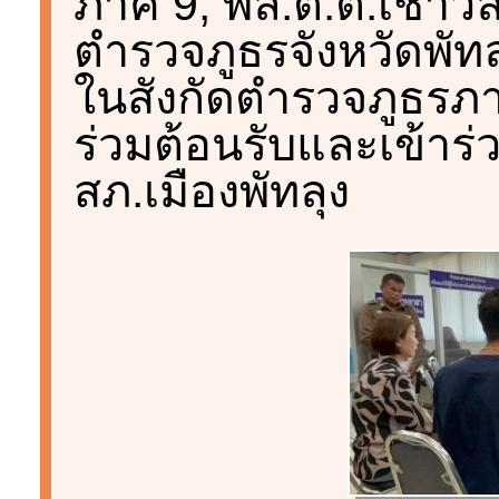
ภาค 9, พล.ต.ต.เชาวลิต 
ตำรวจภูธรจังหวัดพั
ในสังกัดตำรวจภูธรภา
ร่วมต้อนรับและเข้าร
สภ.เมืองพัทลุง