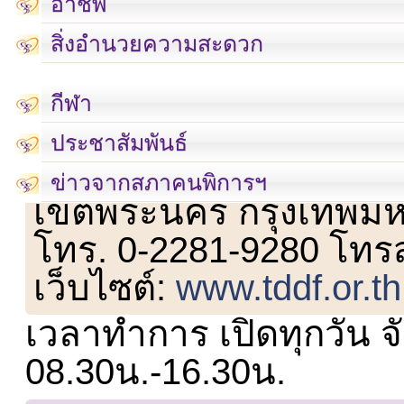
อาชีพ
สิ่งอำนวยความสะดวก
กีฬา
ประชาสัมพันธ์
เลขที่ 23 ชั้น 2 ถนนวิ
ข่าวจากสภาคนพิการฯ
เขตพระนคร กรุงเทพม
โทร. 0-2281-9280 โทร
เว็บไซต์:
www.tddf.or.th
เวลาทำการ เปิดทุกวัน จั
08.30น.-16.30น.