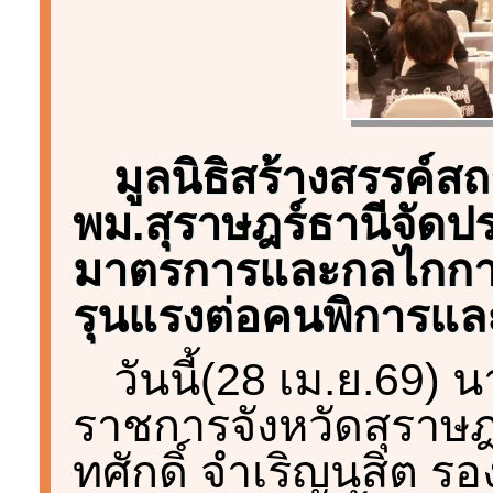
มูลนิธิสร้างสรรค์ส
พม.สุราษฎร์ธานีจัดปร
มาตรการและกลไกการ
รุนแรงต่อคนพิการแ
วันนี้(28 เม.ย.69) 
ราชการจังหวัดสุราษฎ
ทศักดิ์ จำเริญนุสิต รอ