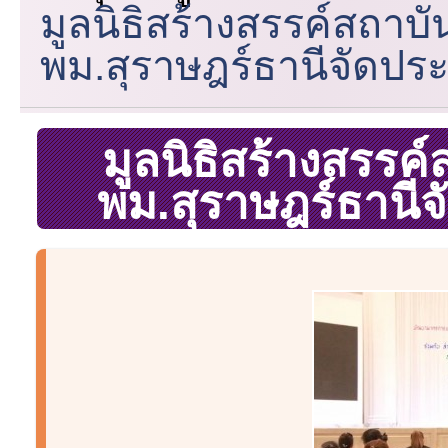
มูลนิธิสร้างสรรค์สถาบ
พม.สุราษฎร์ธานีจัดประช
มูลนิธิสร้างสรรค
พม.สุราษฎร์ธานีจ