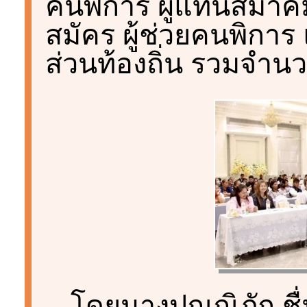
คนพิการ ผู้แทนสมา
สมัคร ผู้ช่วยคนพิกา
ส่วนท้องถิ่น รวมจำน
โดยนางปุณณิภัก ช