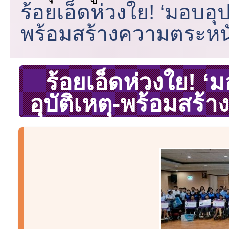
ร้อยเอ็ดห่วงใย! ‘มอบอุปก
พร้อมสร้างความตระหนัก
ร้อยเอ็ดห่วงใย! ‘ม
อุบัติเหตุ-พร้อมสร้