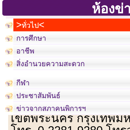
ห้องข่
ทั่วไป
การศึกษา
อาชีพ
สิ่งอำนวยความสะดวก
กีฬา
ประชาสัมพันธ์
เลขที่ 23 ชั้น 2 ถนนวิ
ข่าวจากสภาคนพิการฯ
เขตพระนคร กรุงเทพม