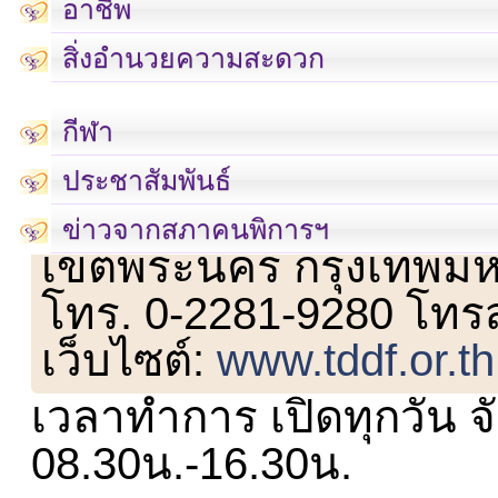
อาชีพ
สิ่งอำนวยความสะดวก
กีฬา
ประชาสัมพันธ์
เลขที่ 23 ชั้น 2 ถนนวิ
ข่าวจากสภาคนพิการฯ
เขตพระนคร กรุงเทพม
โทร. 0-2281-9280 โทร
เว็บไซต์:
www.tddf.or.th
เวลาทำการ เปิดทุกวัน จั
08.30น.-16.30น.