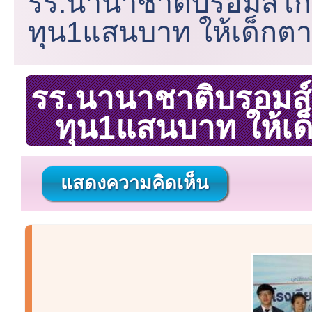
รร.นานาชาติบรอมส์โก
ทุน1แสนบาท ให้เด็กตา
รร.นานาชาติบรอมส์
ทุน1แสนบาท ให้เด็
แสดงความคิดเห็น