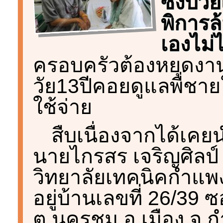
ซึ่งป่
พิการล
เองไม่
ครอบครัวต้องหยุดงา
วัย13ปีคอยดูแลพี่ชายใ
ใช้จ่าย
สืบเนื่องจากได้เคย
นายไกรสร เจริญศิลป์ 
วิทยาลัยเทคนิคกำแพง
อยู่บ้านเลขที่ 26/39 ซอ
ต.นครชุม อ.เมือง จ