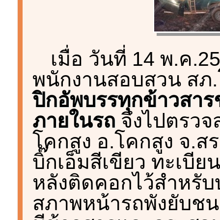
เมื่อ วันที่ 14 พ.ค.
พนักงานสอบสวน สภ.
ปิกอัพบรรทุกข้าวสารชน
ภายในรถ
จึงไปตรวจสอ
โคกสูง อ.โคกสูง จ.ส
บิ๊กเอ็มสีเขียว ทะเบ
หลังติดคอกไว้สำหรั
สภาพหน้ารถพังยับชนต