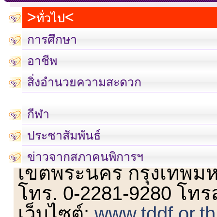
ทั่วไป
การศึกษา
อาชีพ
สิ่งอำนวยความสะดวก
กีฬา
ประชาสัมพันธ์
เลขที่ 23 ชั้น 2 ถนนวิ
ข่าวจากสภาคนพิการฯ
เขตพระนคร กรุงเทพม
โทร. 0-2281-9280 โทร
เว็บไซต์:
www.tddf.or.th