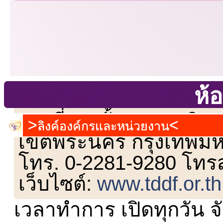
ห้อ
เลขที่ 23 ชั้น 2 ถนนวิ
ลิงค์องค์กรและหน่วยงาน
เขตพระนคร กรุงเทพม
โทร. 0-2281-9280 โทร
เว็บไซต์:
www.tddf.or.th
เวลาทำการ เปิดทุกวัน จั