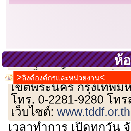
ห้อ
เลขที่ 23 ชั้น 2 ถนนวิ
ลิงค์องค์กรและหน่วยงาน
เขตพระนคร กรุงเทพม
โทร. 0-2281-9280 โทร
เว็บไซต์:
www.tddf.or.th
เวลาทำการ เปิดทุกวัน จั